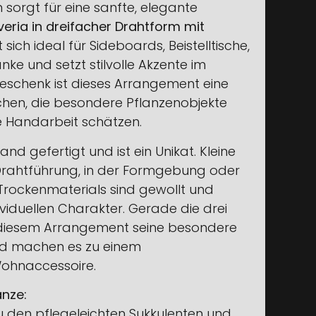
 sorgt für eine sanfte, elegante
eria in dreifacher Drahtform mit
 sich ideal für Sideboards, Beistelltische,
ke und setzt stilvolle Akzente im
schenk ist dieses Arrangement eine
hen, die besondere Pflanzenobjekte
te Handarbeit schätzen.
nd gefertigt und ist ein Unikat. Kleine
rahtführung, in der Formgebung oder
Trockenmaterials sind gewollt und
ividuellen Charakter. Gerade die drei
 diesem Arrangement seine besondere
d machen es zu einem
ohnaccessoire.
anze:
u den pflegeleichten Sukkulenten und