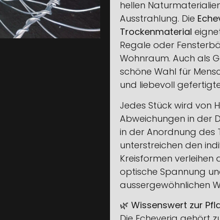
hellen Naturmaterialien
Ausstrahlung. Die
Echev
Trockenmaterial
eignet
Regale oder Fensterbän
Wohnraum. Auch als Ge
schöne Wahl für Mensc
und liebevoll gefertig
Jedes Stück wird von Ha
Abweichungen in der D
in der Anordnung des 
unterstreichen den ind
Kreisformen verleihen
optische Spannung un
aussergewöhnlichen W
🌿
Wissenswert zur Pfl
Die Echeveria gehört z