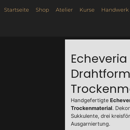
Startseite
Shop
Atelier
Kurse
Handwerk
Echeveria 
Drahtform
Trockenma
Handgefertigte
Echever
Trockenmaterial
. Deko
Sukkulente, drei kreisfö
Ausgarniertung.