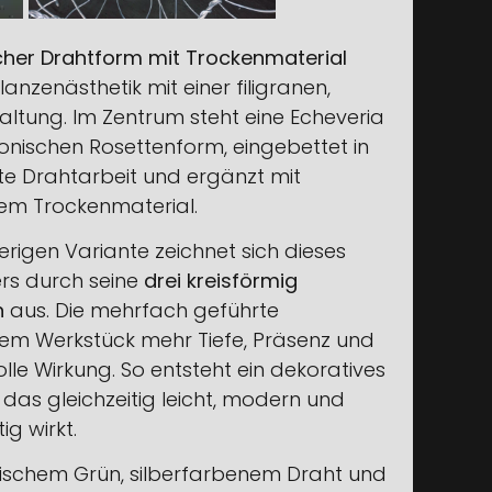
acher Drahtform mit Trockenmaterial
anzenästhetik mit einer filigranen,
ltung. Im Zentrum steht eine Echeveria
monischen Rosettenform, eingebettet in
e Drahtarbeit und ergänzt mit
em Trockenmaterial.
rigen Variante zeichnet sich dieses
s durch seine
drei kreisförmig
n
aus. Die mehrfach geführte
t dem Werkstück mehr Tiefe, Präsenz und
lle Wirkung. So entsteht ein dekoratives
as gleichzeitig leicht, modern und
g wirkt.
rischem Grün, silberfarbenem Draht und