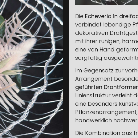
Die
Echeveria in dreif
verbindet lebendige Pfl
dekorativen Drahtgesta
mit ihrer ruhigen, har
eine von Hand geformt
sorgfältig ausgewählt
Im Gegensatz zur vorhe
Arrangement besonder
geführten Drahtforme
Linienstruktur verleih
eine besonders kunstvo
Pflanzenarrangement, d
handwerklich hochwerti
Die Kombination aus f